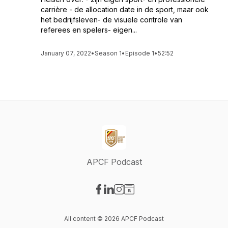
carrière - de allocation date in de sport, maar ook
het bedrijfsleven- de visuele controle van
referees en spelers- eigen...
January 07, 2022
•
Season 1
•
Episode 1
•
52:52
APCF Podcast
Visit our Facebook page
Visit our LinkedIn page
Visit our Instagram page
Visit our Website page
All content © 2026 APCF Podcast