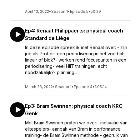
April 13, 2022
•
Season 1
•
Episode 5
•
50:29
Ep4: Renaat Philippaerts: physical coach
Standard de Liège
In deze episode spreek ik met Renaat over: - zijn
job als Prof dr- een periodisering in het voetbal:
lineair of blok?- werken rond focuspunten in een
periodisering- veel HIIT trainingen: echt
noodzakelijk?- planning...
March 23, 2022
•
Season 1
•
Episode 4
•
1:05:14
Ep3: Bram Swinnen: physical coach KRC
Genk
Met Bram Swinnen praten we over:- motivatie van
elitespelers- aanpak van Bram in performance
training- de Bram Swinnen methode - gebruik van