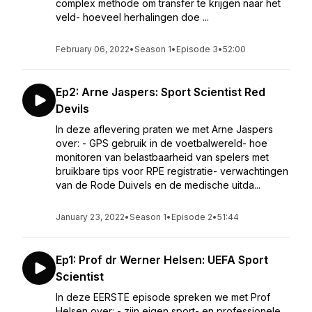
complex methode om transfer te krijgen naar het
veld- hoeveel herhalingen doe ...
February 06, 2022
•
Season 1
•
Episode 3
•
52:00
Ep2: Arne Jaspers: Sport Scientist Red
Devils
In deze aflevering praten we met Arne Jaspers
over: - GPS gebruik in de voetbalwereld- hoe
monitoren van belastbaarheid van spelers met
bruikbare tips voor RPE registratie- verwachtingen
van de Rode Duivels en de medische uitda...
January 23, 2022
•
Season 1
•
Episode 2
•
51:44
Ep1: Prof dr Werner Helsen: UEFA Sport
Scientist
In deze EERSTE episode spreken we met Prof
Helsen over: - zijn eigen sport- en professionele