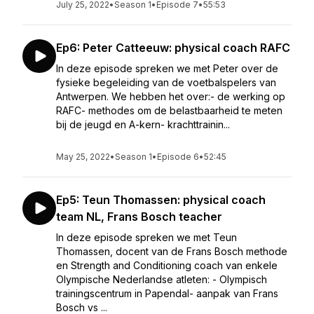
July 25, 2022
•
Season 1
•
Episode 7
•
55:53
Ep6: Peter Catteeuw: physical coach RAFC
In deze episode spreken we met Peter over de
fysieke begeleiding van de voetbalspelers van
Antwerpen. We hebben het over:- de werking op
RAFC- methodes om de belastbaarheid te meten
bij de jeugd en A-kern- krachttrainin...
May 25, 2022
•
Season 1
•
Episode 6
•
52:45
Ep5: Teun Thomassen: physical coach
team NL, Frans Bosch teacher
In deze episode spreken we met Teun
Thomassen, docent van de Frans Bosch methode
en Strength and Conditioning coach van enkele
Olympische Nederlandse atleten: - Olympisch
trainingscentrum in Papendal- aanpak van Frans
Bosch vs ...